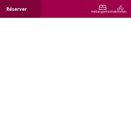
Réserver
Hébergements
Activités
Restaurant Le Talluy
Taluyers