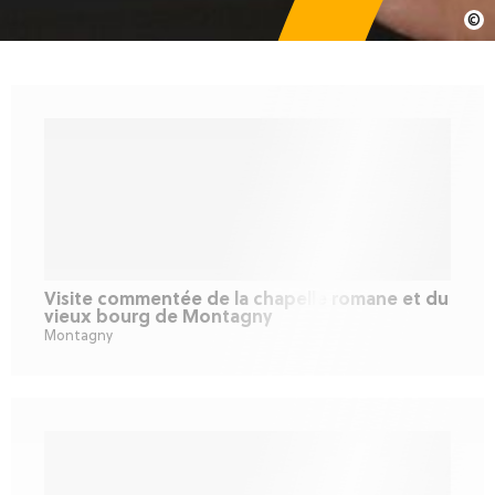
Visite commentée de la chapelle romane et du
vieux bourg de Montagny
Montagny