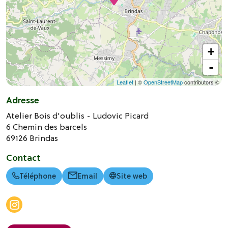
+
-
Leaflet
| ©
OpenStreetMap
contributors ©
Adresse
Atelier Bois d'oublis - Ludovic Picard
6 Chemin des barcels
69126
Brindas
Contact
Téléphone
Email
Site web