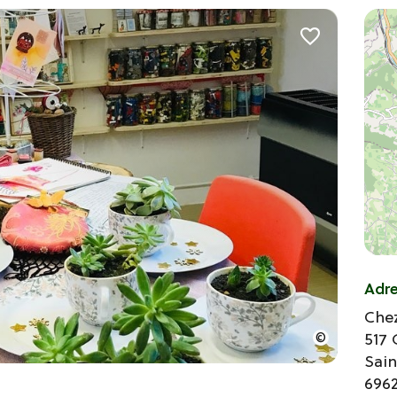
Adr
Che
517 
Sain
696