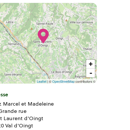
+
-
Leaflet
| ©
OpenStreetMap
contributors ©
esse
z Marcel et Madeleine
Grande rue
t Laurent d'Oingt
20
Val d'Oingt