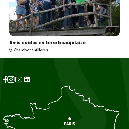
Amis guides en terre beaujolaise
Chambost-Allières