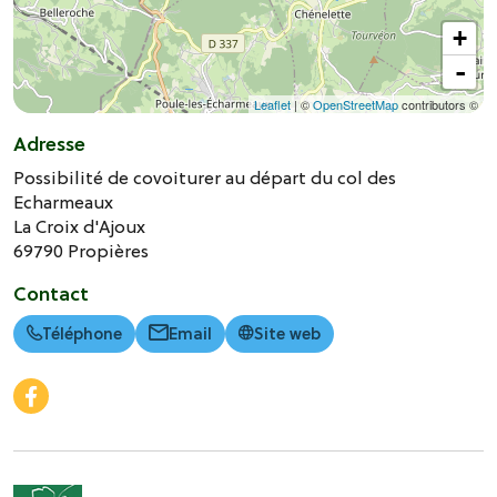
+
-
Leaflet
| ©
OpenStreetMap
contributors ©
Adresse
Possibilité de covoiturer au départ du col des
Echarmeaux
La Croix d'Ajoux
69790
Propières
Contact
Téléphone
Email
Site web