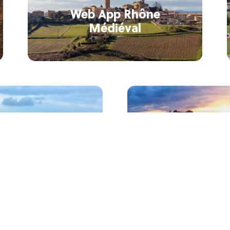
Web App Rhône
Médiéval
 beaux villages
u Rhône
Lyon ville