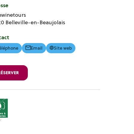
esse
nwinetours
20
Belleville-en-Beaujolais
tact
éléphone
Email
Site web
RÉSERVER