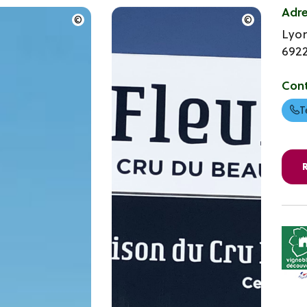
Adr
Lyo
692
Con
T