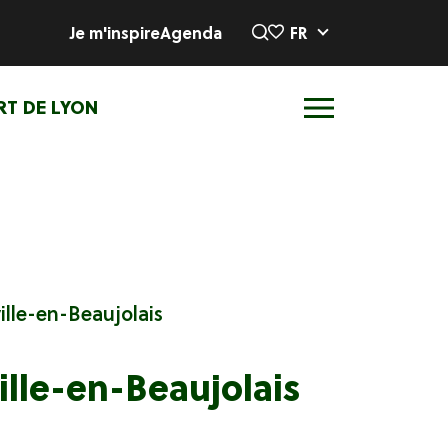
Je m'inspire
Agenda
FR
RT DE LYON
ville-en-Beaujolais
ville-en-Beaujolais