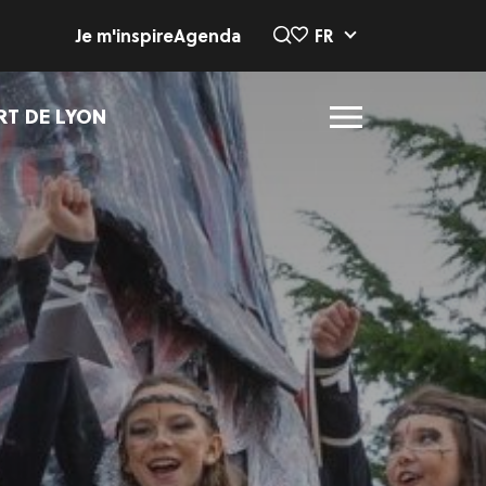
Je m'inspire
Agenda
FR
RT DE LYON