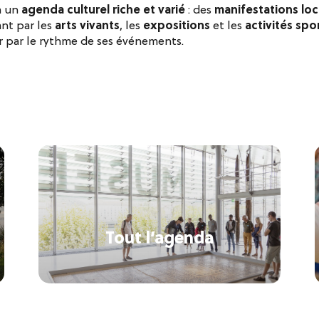
à un
agenda culturel riche et varié
: des
manifestations loc
ant par les
arts vivants
, les
expositions
et les
activités spor
 par le rythme de ses événements.
Tout l’agenda