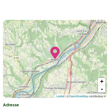
+
-
Leaflet
| ©
OpenStreetMap
contributors ©
Adresse