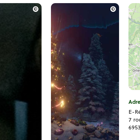
Adr
E-R
7 ro
695