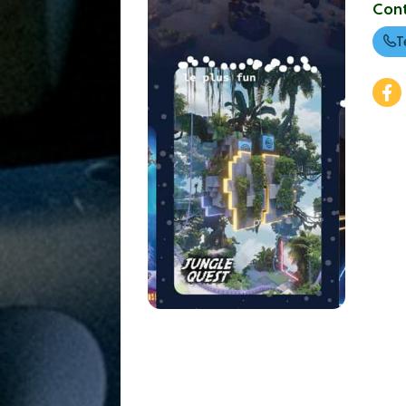
Con
T