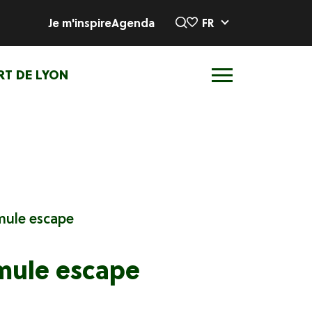
Je m'inspire
Agenda
FR
RT DE LYON
rmule escape
ormule escape