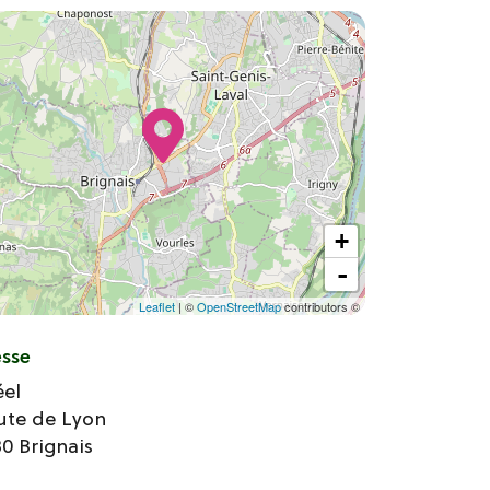
+
-
Leaflet
| ©
OpenStreetMap
contributors ©
esse
éel
ute de Lyon
30
Brignais