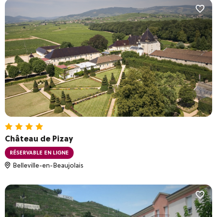
Climatisation
Connexion Wi-Fi gratuite
Parking
Piscine
Services
Animation de soirées
Restaurant
Accueil nuit
Navette aéroport ou gare
Château de Pizay
RÉSERVABLE EN LIGNE
Réinitialiser les filtres
VALIDER
Belleville-en-Beaujolais