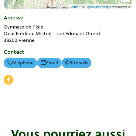
Leaflet
| ©
OpenStreetMap
contributors ©
Adresse
Gymnase de l'Isle
Quai Frédéric Mistral - rue Edouard Girerd
38200
Vienne
Contact
Téléphone
Email
Site web
Vous pourriez aussi