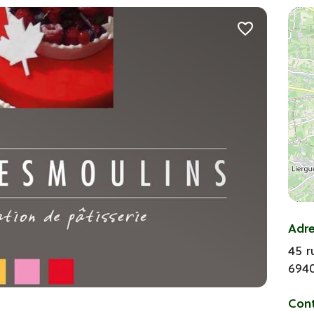
Adr
45 r
694
Con