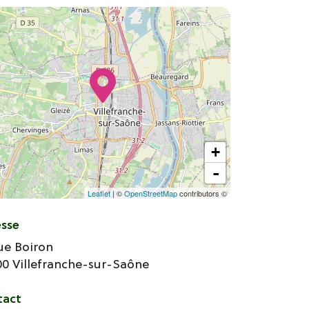
+
-
Leaflet
| ©
OpenStreetMap
contributors ©
esse
ue Boiron
00
Villefranche-sur-Saône
tact