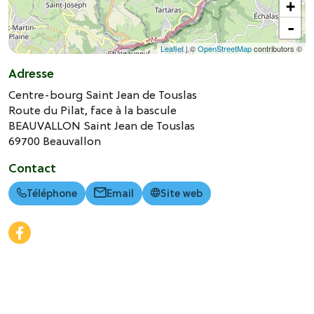
+
-
Leaflet
| ©
OpenStreetMap
contributors ©
Adresse
Centre-bourg Saint Jean de Touslas
Route du Pilat, face à la bascule
BEAUVALLON Saint Jean de Touslas
69700
Beauvallon
Contact
Téléphone
Email
Site web