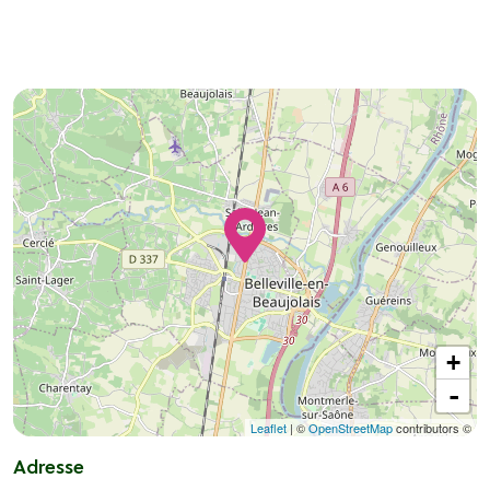
+
-
Leaflet
| ©
OpenStreetMap
contributors ©
Adresse