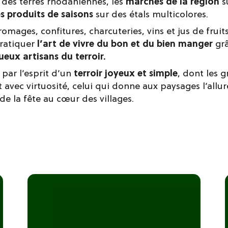
s des terres rhodaniennes, les
marchés de la région
s
s produits de saisons
sur des étals multicolores.
romages, confitures, charcuteries, vins et jus de fruit
pratiquer
l’art de vivre du bon et du bien manger
grâ
ueux artisans du terroir.
 par l’esprit d’un
terroir joyeux et simple
, dont les g
 avec virtuosité, celui qui donne aux paysages l’allur
r de la fête au cœur des villages.