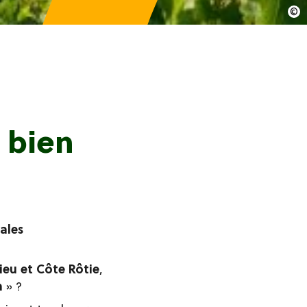
 bien
tales
ieu et Côte Rôtie
,
n
» ?