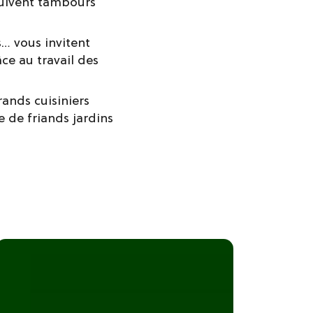
uivent tambours
s… vous invitent
ce au travail des
rands cuisiniers
e de friands jardins