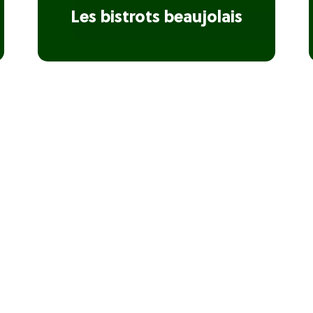
Les bistrots beaujolais
Les relais et chateaux