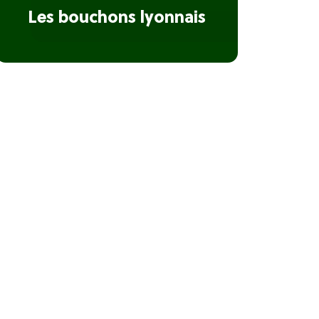
Les bouchons lyonnais
Les vignobles du Rhône,
une culture historique