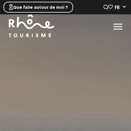
FR
Que faire autour de moi ?