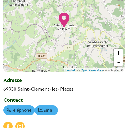
+
-
Leaflet
| ©
OpenStreetMap
contributors ©
Adresse
69930
Saint-Clément-les-Places
Contact
Téléphone
Email