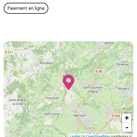
Paiement en ligne
+
-
Leaflet
| ©
OpenStreetMap
contributors ©