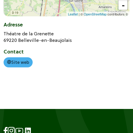
-
Leaflet
| ©
OpenStreetMap
contributors ©
Adresse
Théatre de la Grenette
69220
Belleville-en-Beaujolais
Contact
Site web