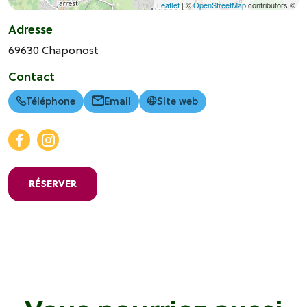
Leaflet
| ©
OpenStreetMap
contributors ©
Adresse
69630
Chaponost
Contact
Téléphone
Email
Site web
RÉSERVER