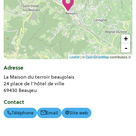
+
-
Leaflet
| ©
OpenStreetMap
contributors ©
Adresse
La Maison du terroir beaujolais
24 place de l'hôtel de ville
69430
Beaujeu
Contact
Téléphone
Email
Site web