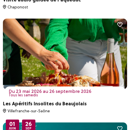
Chaponost
du 23 mai 2026 au 26 septembre 2026
Tous les samedis
Les Apéritifs Insolites du Beaujolais
Villefranche-sur-Saône
01
26
JUIN
SEP