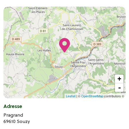
+
-
Leaflet
| ©
OpenStreetMap
contributors ©
Adresse
Pragrand
69610
Souzy