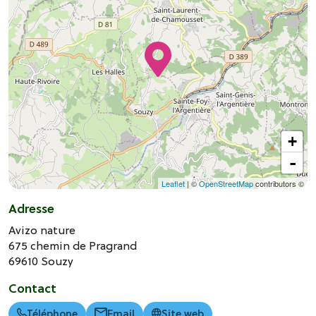
+
-
Leaflet
| ©
OpenStreetMap
contributors ©
Adresse
Avizo nature
675 chemin de Pragrand
69610
Souzy
Contact
Téléphone
Email
Site web