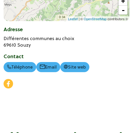
+
-
Leaflet
| ©
OpenStreetMap
contributors ©
Adresse
Différentes communes au choix
69610
Souzy
Contact
Téléphone
Email
Site web