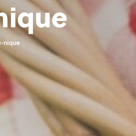
nique
e-nique