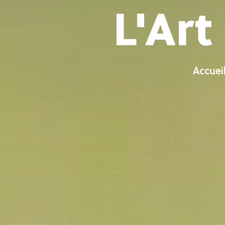
L'Ar
Accuei