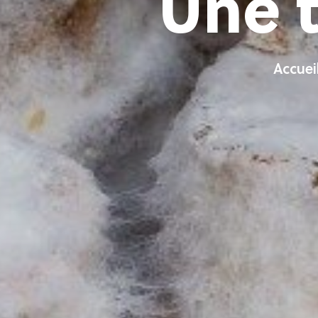
Une t
Accuei