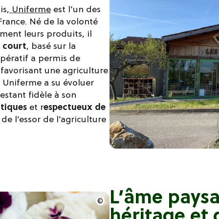
is,
Uniferme
est l’un des
rance. Né de la volonté
ment leurs produits, il
 court
, basé sur la
opératif a permis de
n favorisant une agriculture
 Uniferme a su évoluer
estant fidèle à son
tiques
et r
espectueux de
e l’essor de l’agriculture
L’âme paysa
héritage et 