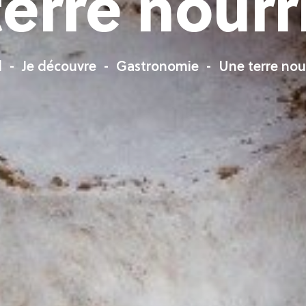
erre nourr
l
Je découvre
Gastronomie
Une terre nour