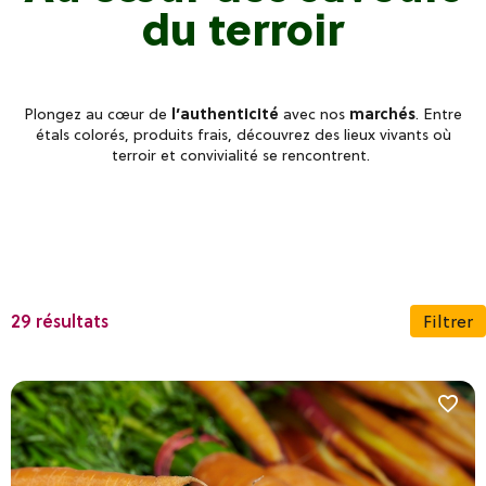
du terroir
Plongez au cœur de
l’authenticité
avec nos
marchés
. Entre
étals colorés, produits frais, découvrez des lieux vivants où
terroir et convivialité se rencontrent.
29 résultats
Filtrer
Secteurs géographiques
Le Beaujolais entre lac et forêts
Les Monts du Lyonnais
De Vienne à Condrieu