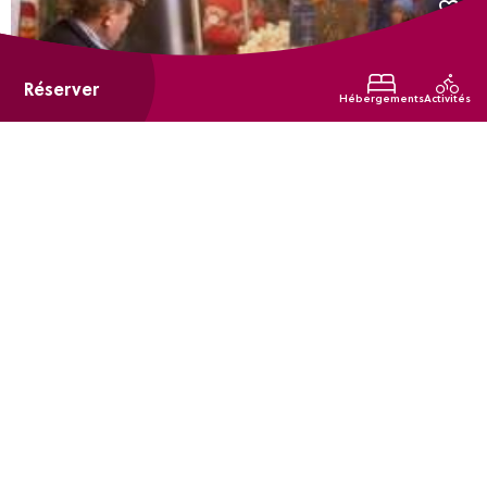
Réserver
Hébergements
Activités
Marché bio
Grézieu-la-Varenne