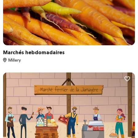
Jour de la semaine
Lundi
Mardi
Mercredi
Jeudi
Marchés hebdomadaires
Vendredi
Millery
Samedi
Dimanche
Réinitialiser les filtres
VALIDER