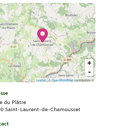
+
-
Leaflet
| ©
OpenStreetMap
contributors ©
esse
e du Plâtre
30
Saint-Laurent-de-Chamousset
tact