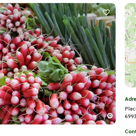
Adr
Plac
699
Con