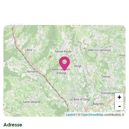
+
-
Leaflet
| ©
OpenStreetMap
contributors ©
Adresse