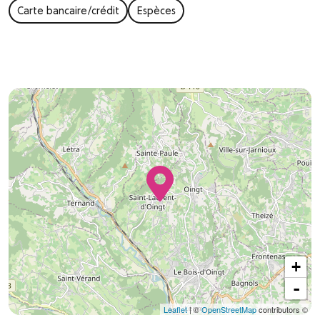
Carte bancaire/crédit
Espèces
+
-
Leaflet
| ©
OpenStreetMap
contributors ©