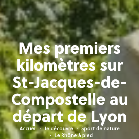
Mes premiers
kilomètres sur
St-Jacques-de-
Compostelle au
départ de Lyon
Accueil
Je découvre
Sport de nature
Le Rhône à pied