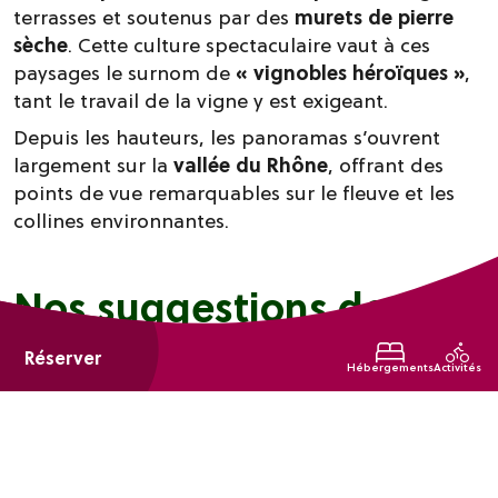
terrasses et soutenus par des
murets de pierre
sèche
. Cette culture spectaculaire vaut à ces
paysages le surnom de
« vignobles héroïques »
,
tant le travail de la vigne y est exigeant.
Depuis les hauteurs, les panoramas s’ouvrent
largement sur la
vallée du Rhône
, offrant des
points de vue remarquables sur le fleuve et les
collines environnantes.
Nos suggestions de
séjours sur les chemins
Réserver
de Saint-Jacques
Hébergements
Activités
Pour découvrir ces itinéraires à votre rythme,
nous vous proposons
quatre idées d’escapades