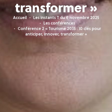
transformer »
Accueil
Les instants T du 6 novembre 2025
Les conférences
Conférence 2 « Tourisme 2035 : 10 clés pour
anticiper, innover, transformer »