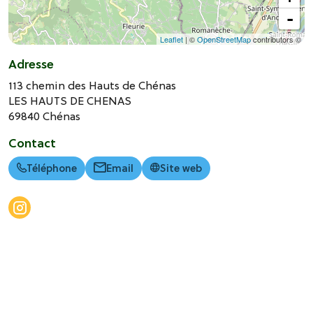
-
Leaflet
| ©
OpenStreetMap
contributors ©
Adresse
113 chemin des Hauts de Chénas
LES HAUTS DE CHENAS
69840
Chénas
Contact
Téléphone
Email
Site web