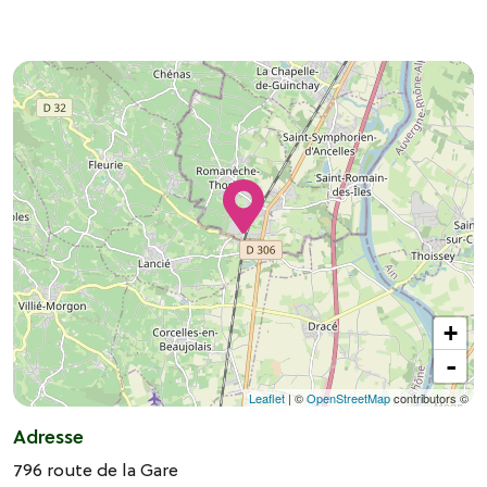
+
-
Leaflet
| ©
OpenStreetMap
contributors ©
Adresse
796 route de la Gare