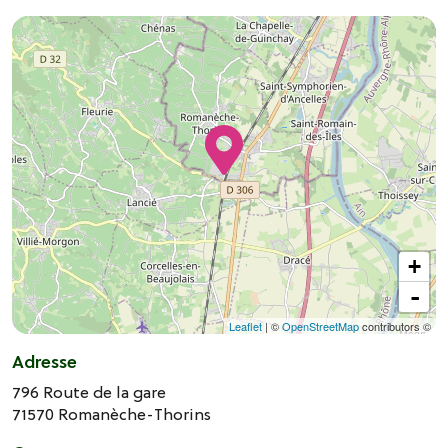
+
-
Leaflet
| ©
OpenStreetMap
contributors ©
Adresse
796 Route de la gare
71570
Romanèche-Thorins