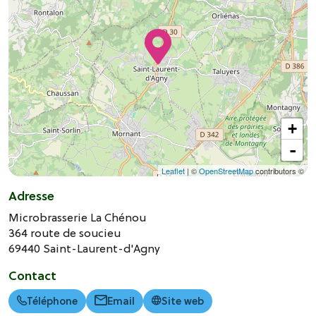
+
-
Leaflet
| ©
OpenStreetMap
contributors ©
Adresse
Microbrasserie La Chénou
364 route de soucieu
69440
Saint-Laurent-d'Agny
Contact
Téléphone
Email
Site web