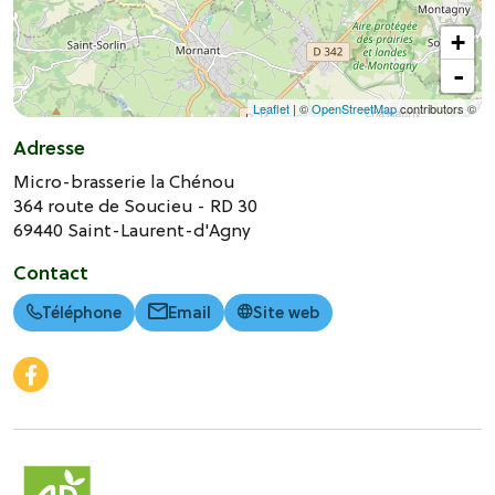
+
-
Leaflet
| ©
OpenStreetMap
contributors ©
Adresse
Micro-brasserie la Chénou
364 route de Soucieu - RD 30
69440
Saint-Laurent-d'Agny
Contact
Téléphone
Email
Site web