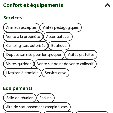
Confort et équipements
Services
Animaux acceptés
Visites pédagogiques
Vente à la propriété
Accès autocar
Camping-cars autorisés
Boutique
Dépose sur site pour les groupes
Visites gratuites
Visites guidées
Vente sur point de vente collectif
Livraison à domicile
Service drive
Equipements
Salle de réunion
Parking
Aire de stationnement camping-cars