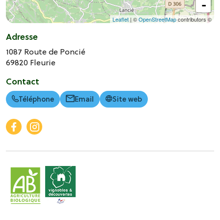
-
Leaflet
| ©
OpenStreetMap
contributors ©
Adresse
1087 Route de Poncié
69820
Fleurie
Contact
Téléphone
Email
Site web