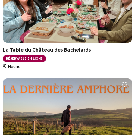
Le Beaujolais de vignes en villages
Les Monts du Lyonnais
De Vienne à Condrieu
Communes
La Table du Château des Bachelards
RÉSERVABLE EN LIGNE
Fleurie
Réinitialiser les filtres
VALIDER