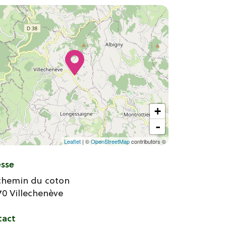
+
-
Leaflet
| ©
OpenStreetMap
contributors ©
esse
 chemin du coton
70
Villechenève
tact