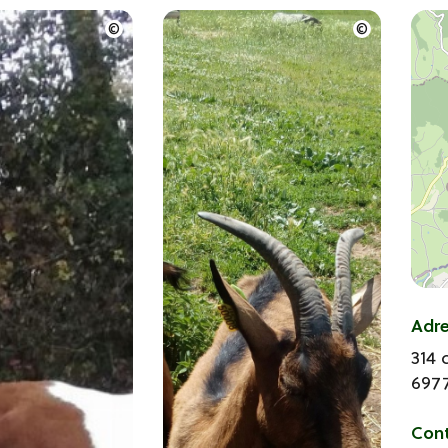
Adr
314
697
Con