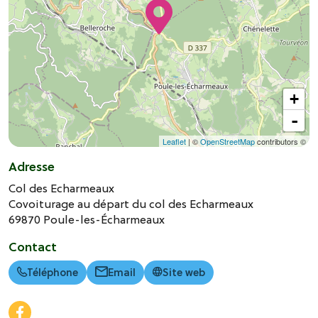
+
-
Leaflet
| ©
OpenStreetMap
contributors ©
Adresse
Col des Echarmeaux
Covoiturage au départ du col des Echarmeaux
69870
Poule-les-Écharmeaux
Contact
Téléphone
Email
Site web