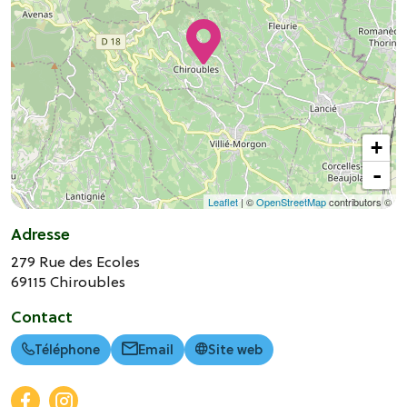
+
-
Leaflet
| ©
OpenStreetMap
contributors ©
Adresse
279 Rue des Ecoles
69115
Chiroubles
Contact
Téléphone
Email
Site web