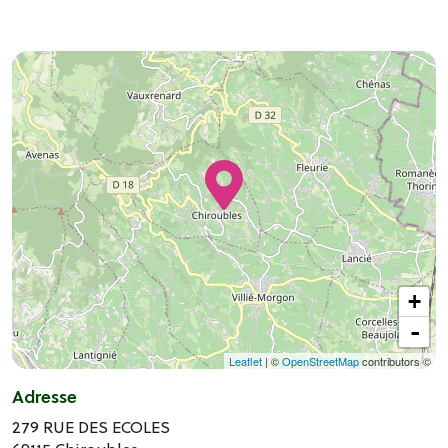
+
-
Leaflet
| ©
OpenStreetMap
contributors ©
Adresse
279 RUE DES ECOLES