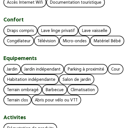
Accès Internet Wifi
Documentation touristique
Confort
Draps compris
Lave linge privatif
Lave vaisselle
Congélateur
Télévision
Micro-ondes
Matériel Bébé
Equipements
Jardin
Jardin indépendant
Parking à proximité
Cour
Habitation indépendante
Salon de jardin
Terrain ombragé
Barbecue
Climatisation
Terrain clos
Abris pour vélo ou VTT
Activites