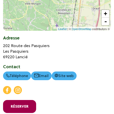
+
-
Leaflet
| ©
OpenStreetMap
contributors ©
Adresse
202 Route des Pasquiers
Les Pasquiers
69220
Lancié
Contact
Téléphone
Email
Site web
RÉSERVER