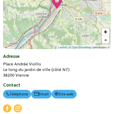
+
-
Leaflet
| ©
OpenStreetMap
contributors ©
Adresse
Place Andrée Viollis
Le long du jardin de ville (côté N7)
38200
Vienne
Contact
Téléphone
Email
Site web