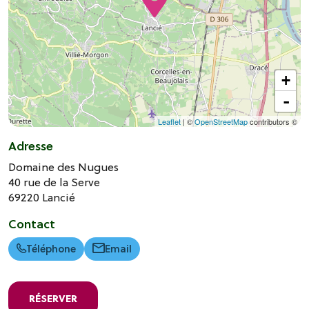
+
-
Leaflet
| ©
OpenStreetMap
contributors ©
Adresse
Domaine des Nugues
40 rue de la Serve
69220
Lancié
Contact
Téléphone
Email
RÉSERVER