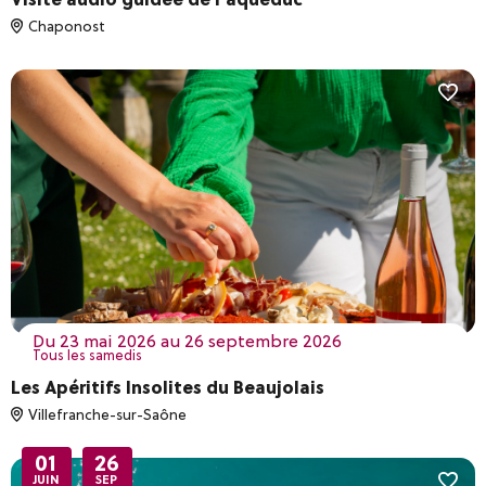
Chaponost
du 23 mai 2026 au 26 septembre 2026
Tous les samedis
Les Apéritifs Insolites du Beaujolais
Villefranche-sur-Saône
01
26
JUIN
SEP