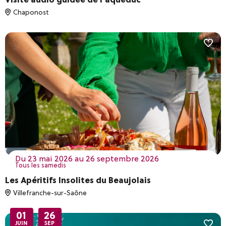
Chaponost
du 23 mai 2026 au 26 septembre 2026
Tous les samedis
Les Apéritifs Insolites du Beaujolais
Villefranche-sur-Saône
01
26
JUIN
SEP