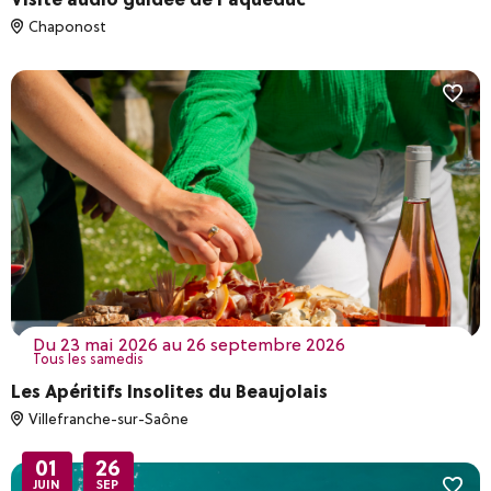
Chaponost
du 23 mai 2026 au 26 septembre 2026
Tous les samedis
Les Apéritifs Insolites du Beaujolais
Villefranche-sur-Saône
01
26
JUIN
SEP